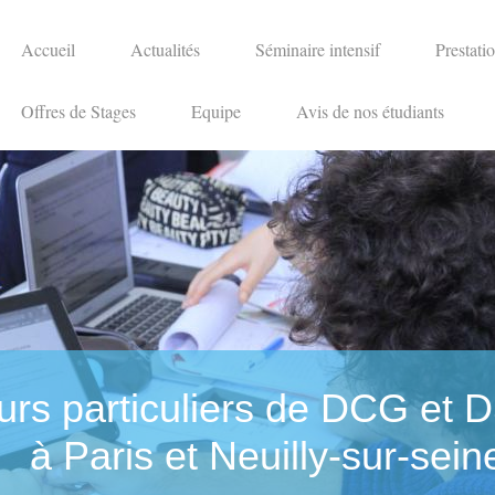
Accueil
Actualités
Séminaire intensif
Prestati
Offres de Stages
Equipe
Avis de nos étudiants
urs particuliers de DCG et
à Paris et Neuilly-sur-sein