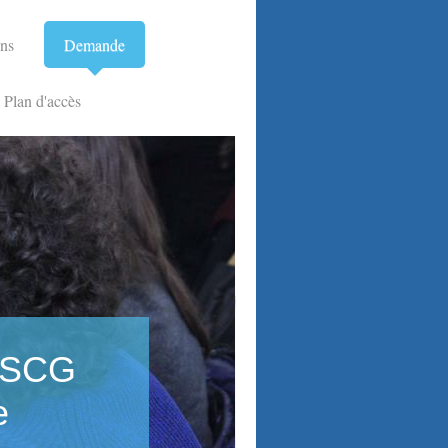
ons
Demande
Plan d'accès
 DSCG
e