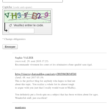
Captcha:
(code anti-spam)
↺
Veuillez entrer le code.
* Champs obligatoires
Envoyer
Sophie VALIER
(
mercredi, 29. août 2018 17:25
)
Recommande vivement les cours et les séminaires d'une qualité sans égal.
http://visurrey.hatenablog.com/entry/2015/04/28/145241
(
lundi, 08. mai 2017 05:19
)
This is the perfect blog for anybody who hopes to find out
about this topic. You realize a whole lot its almost tough
to argue with you (not that I really would want to?HaHa).
You definitely put a fresh spin on a subject that has been written about for ages.
Wonderful stuff, just excellent!
manicure