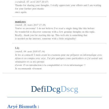
(
vendredi, 07. avril 2017 20:47
)
Thanks for sharing your thoughts. I really appreciate your efforts and I am waiting
for your further post thanks
once again.
manicure
(
mardi, 28. mars 2017 17:38
)
You're so awesome! I do not believe I've read a single thing like this before.
So wonderful to discover someone with a few genuine thoughts on this topic.
Really.. thank you for starting this up. This web site is something that
is needed on the internet, someone with a little originality!
Lily
(
mardi, 09. août 2016 07:34
)
Je les ai contacté 2 mois avant les examens pour me préparer en informatique avec
dylan et en compta avec arye. J'ai pris quelques cours particuliers et j'ai assisté aux
séminaires et ca m'a permis
d'avoir 15 en introduction à la comptabilité et 14 en informatique !!
Je recommande vivement
Defi
Dcg
Dscg
Aryé Bismuth :